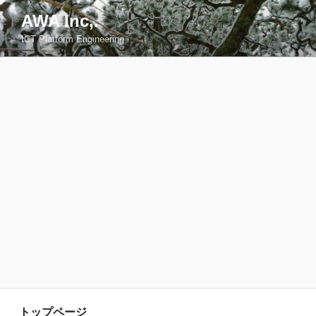
コ
AWA Inc,.
ン
ICT Platform Engineering
テ
ン
ツ
へ
ス
キ
ッ
プ
トップページ