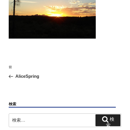
投
前
前
稿
の
AliceSpring
ナ
投
ビ
稿
ゲ
ー
検索
シ
検
検
ョ
索:
索
ン