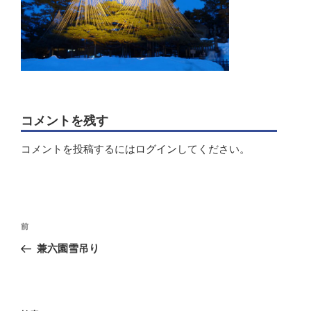
コメントを残す
コメントを投稿するには
ログイン
してください。
投
前
前
稿
の
兼六園雪吊り
ナ
投
ビ
稿
ゲ