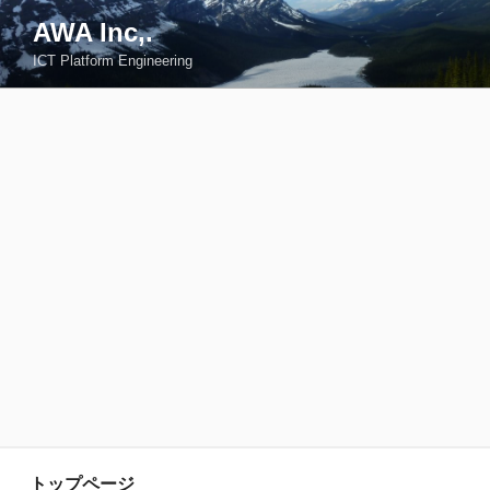
コ
AWA Inc,.
ン
ICT Platform Engineering
テ
ン
ツ
へ
ス
キ
ッ
プ
トップページ