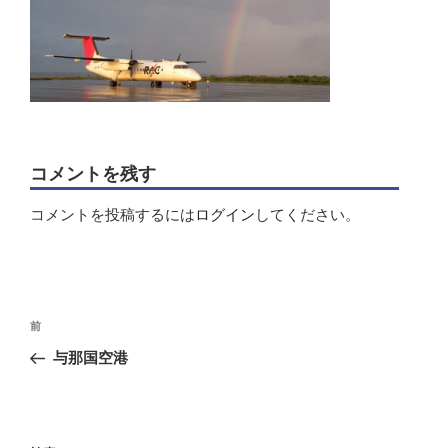
コメントを残す
コメントを投稿するには
ログイン
してください。
投
前
前
稿
の
与那国空港
ナ
投
ビ
稿
ゲ