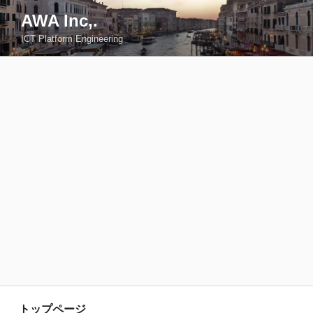
コ
AWA Inc,.
ン
ICT Platform Engineering
テ
ン
ツ
へ
ス
キ
ッ
プ
トップページ