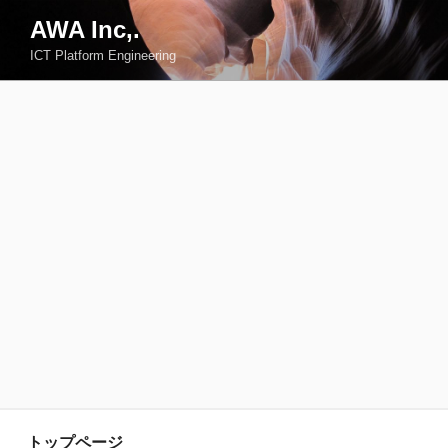
コ
AWA Inc,.
ン
ICT Platform Engineering
テ
ン
ツ
へ
ス
キ
ッ
プ
トップページ