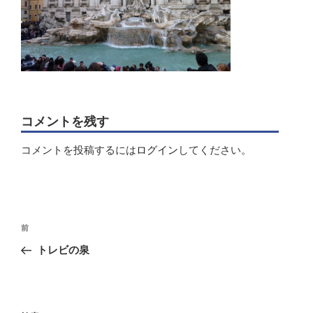
コメントを残す
コメントを投稿するには
ログイン
してください。
投
前
前
稿
の
トレビの泉
ナ
投
ビ
稿
ゲ