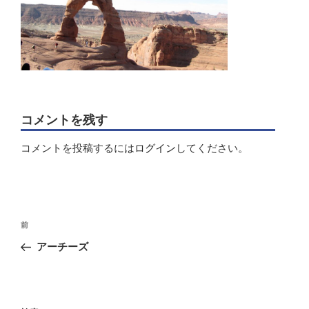
コメントを残す
コメントを投稿するには
ログイン
してください。
投
前
前
稿
の
アーチーズ
ナ
投
ビ
稿
ゲ