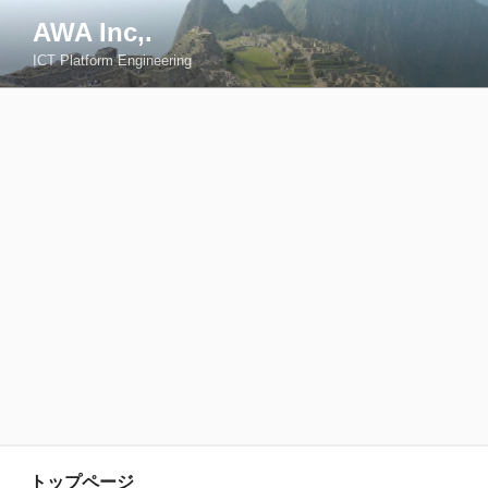
コ
AWA Inc,.
ン
ICT Platform Engineering
テ
ン
ツ
へ
ス
キ
ッ
プ
トップページ