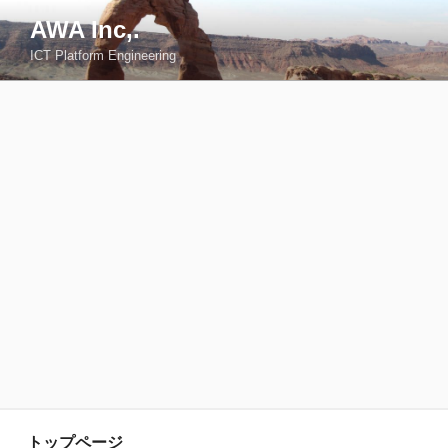
コ
AWA Inc,.
ン
ICT Platform Engineering
テ
ン
ツ
へ
ス
キ
ッ
プ
トップページ