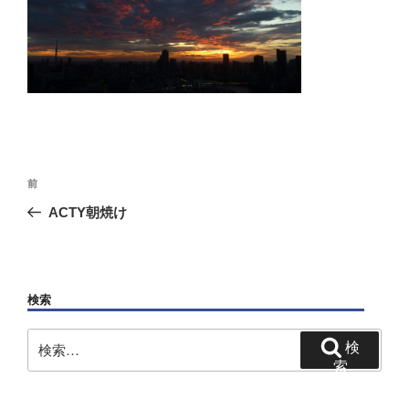
投
前
前
稿
の
ACTY朝焼け
ナ
投
ビ
稿
ゲ
ー
検索
シ
検
検
ョ
索:
索
ン