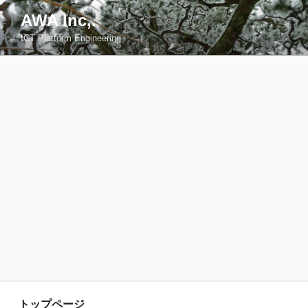
コ
AWA Inc,.
ン
ICT Platform Engineering
テ
ン
ツ
へ
ス
キ
ッ
プ
トップページ